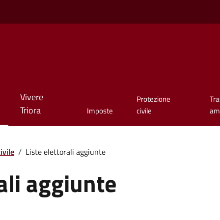
Vivere
Protezione
Tr
Triora
Imposte
civile
amm
ivile
/
Liste elettorali aggiunte
ali aggiunte