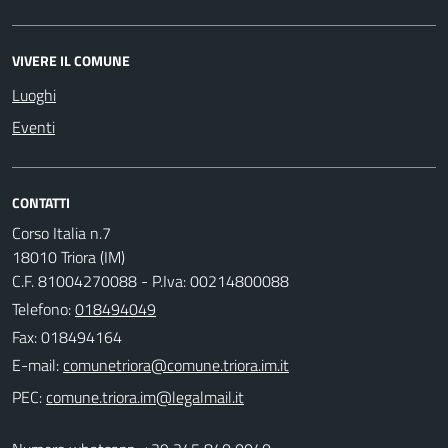
VIVERE IL COMUNE
Luoghi
Eventi
CONTATTI
Corso Italia n.7
18010 Triora (IM)
C.F. 81004270088 - P.Iva: 00214800088
Telefono:
018494049
Fax: 018494164
E-mail:
PEC: