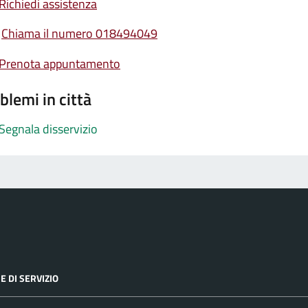
Richiedi assistenza
Chiama il numero 018494049
Prenota appuntamento
blemi in città
Segnala disservizio
E DI SERVIZIO