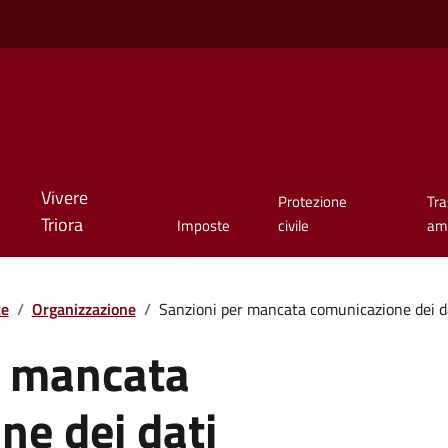
Vivere
Protezione
Tr
Triora
Imposte
civile
amm
te
/
Organizzazione
/
Sanzioni per mancata comunicazione dei d
r mancata
ne dei dati