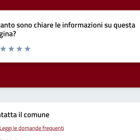
anto sono chiare le informazioni su questa
gina?
a da 1 a 5 stelle la pagina
ta 1 stelle su 5
Valuta 2 stelle su 5
Valuta 3 stelle su 5
Valuta 4 stelle su 5
Valuta 5 stelle su 5
tatta il comune
Leggi le domande frequenti