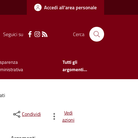
Accedi all'area personale
Seguici su
Cerca
asparenza
Tutti gli
inistrativa
argomenti...
ati
Vedi
Condividi
azioni