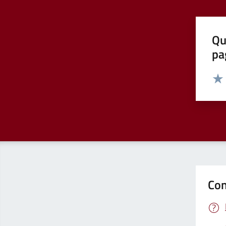
Qu
pa
Valut
Valu
Con