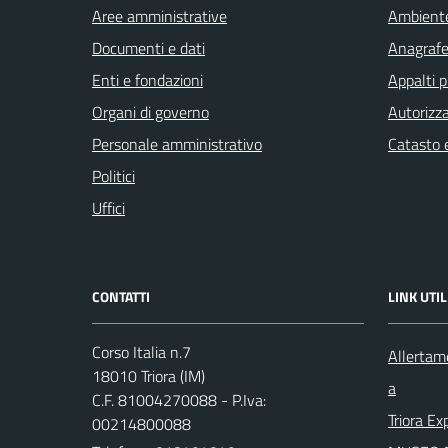
Aree amministrative
Ambient
Documenti e dati
Anagrafe 
Enti e fondazioni
Appalti p
Organi di governo
Autorizza
Personale amministrativo
Catasto e
Politici
Uffici
CONTATTI
LINK UTIL
Corso Italia n.7
Allertam
18010 Triora (IM)
a
C.F. 81004270088 - P.Iva:
Triora Ex
00214800088