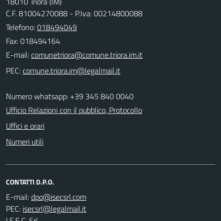
18010 Triora (IM)
C.F. 81004270088 - P.Iva: 00214800088
Telefono:
018494049
Fax: 018494164
E-mail:
PEC:
Numero whatsapp: +39 345 840 0040
Ufficio Relazioni con il pubblico, Protocollo
Uffici e orari
Numeri utili
CONTATTI D.P.O.
E-mail:
PEC:
I.S.E.C. Srl