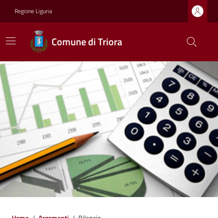
Regione Liguria
Comune di Triora
Home
/
Argomenti
/
Bilancio