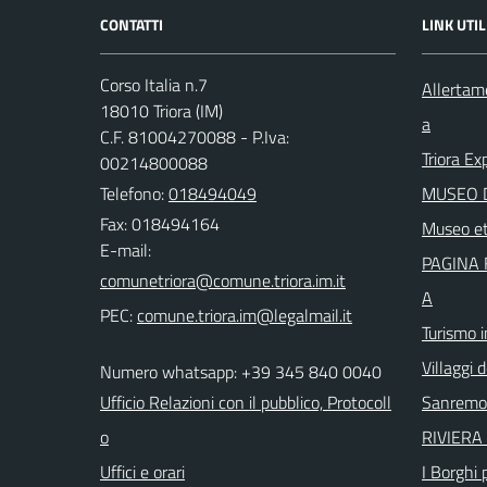
CONTATTI
LINK UTIL
Corso Italia n.7
Allertam
18010 Triora (IM)
a
C.F. 81004270088 - P.Iva:
Triora Ex
00214800088
Telefono:
018494049
MUSEO D
Fax: 018494164
Museo et
E-mail:
PAGINA 
A
PEC:
Turismo i
Villaggi d
Numero whatsapp: +39 345 840 0040
Ufficio Relazioni con il pubblico, Protocoll
Sanremo
o
RIVIERA 
Uffici e orari
I Borghi p