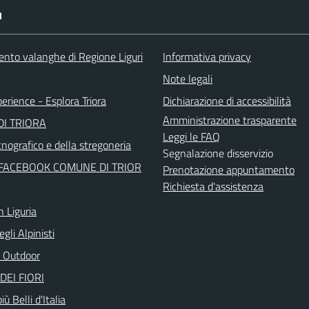
I
ento valanghe di Regione Liguri
Informativa privacy
Note legali
perience - Esplora Triora
Dichiarazione di accessibilità
Amministrazione trasparente
I TRIORA
Leggi le FAQ
nografico e della stregoneria
Segnalazione disservizio
FACEBOOK COMUNE DI TRIOR
Prenotazione appuntamento
Richiesta d'assistenza
n Liguria
egli Alpinisti
 Outdoor
DEI FIORI
iù Belli d'Italia