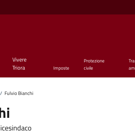
Vivere
Protezione
Tr
Triora
Imposte
civile
amm
/
Fulvio Bianchi
hi
Vicesindaco