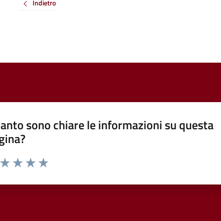
Indietro
anto sono chiare le informazioni su questa
gina?
a da 1 a 5 stelle la pagina
ta 1 stelle su 5
Valuta 2 stelle su 5
Valuta 3 stelle su 5
Valuta 4 stelle su 5
Valuta 5 stelle su 5